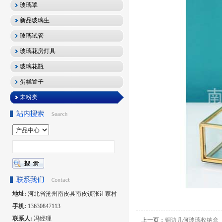
玻璃罩
新品玻璃生
玻璃试管
玻璃花房灯具
玻璃花瓶
蛋糕置子
未粉类
地址:
河北省沧州南皮县南皮镇张让家村
手机:
13630847113
联系人:
冯经理
上一页：
铜边几何玻璃收纳盒